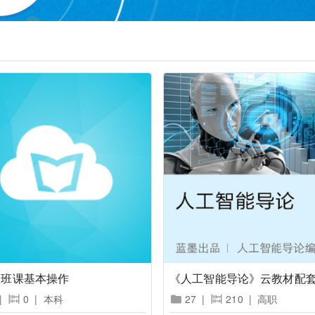
云班课基本操作
《人工智能导论》云教材配套-v
|
0
|
本科
27
|
210
|
高职