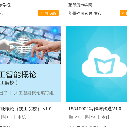
示学院
蓝墨演示学院
发布
引用 589
蓝墨@周素民 发布
引
能概论（技工院校）-v1.0
18349001写作与沟通V1.0
65
|
中职
23
|
24
|
本科