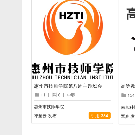
惠州市技师学院第八周主题班会
高等
11
|
6
|
中职
154
惠州市技师学院
南京科
邓超云 发布
引用 334
覃爽 