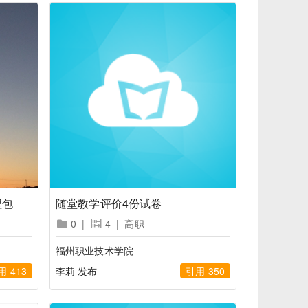
程包
随堂教学评价4份试卷
0
|
4
|
高职
福州职业技术学院
用 413
李莉 发布
引用 350