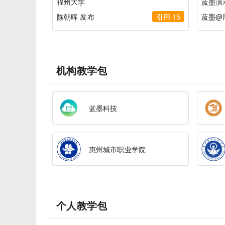
福州大学
蓝墨演
陈朝晖 发布
引用 15
蓝墨@
机构教学包
蓝墨科技
惠州城市职业学院
个人教学包