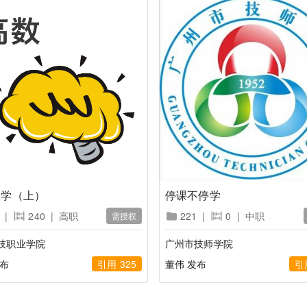
数学（上）
停课不停学
|
240
|
高职
221
|
0
|
中职
需授权
技职业学院
广州市技师学院
发布
引用 325
董伟 发布
引