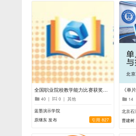
全国职业院校教学能力比赛获奖案例集
40
|
0
|
其他
14
蓝墨演示学院
北京石
原继东 发布
引用 827
曹建树