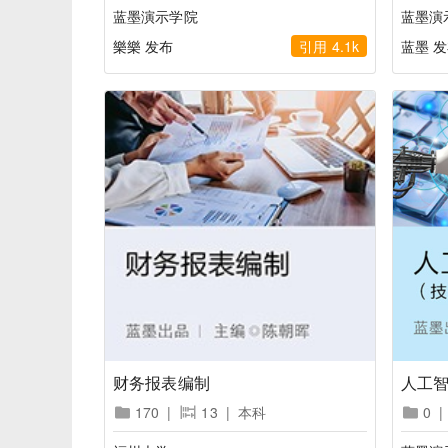
蓝墨演示学院
蓝墨演
樂樂 发布
引用 4.1k
蓝墨 
财务报表编制
人工智
170
|
13
|
本科
0
|