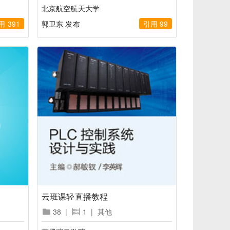
北京航空航天大学
用 391
郭卫东 发布
引用 99
云班课轻直播教程
38
|
1
|
其他