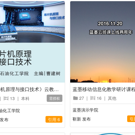
《单片机原理与接口技术》云教材配套资源
蓝墨移动信息化教学研讨课
27
|
16
|
其他
|
13
|
本科
需授权
蓝墨演示学院
油化工学院
靳新 发布
引
 发布
引用 6