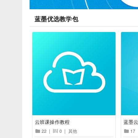
蓝墨优选教学包
云班课操作教程
蓝墨
22
|
0
|
其他
17