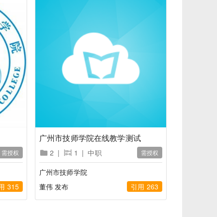
广州市技师学院在线教学测试
2
|
1
|
中职
需授权
需授权
广州市技师学院
用 315
董伟 发布
引用 263